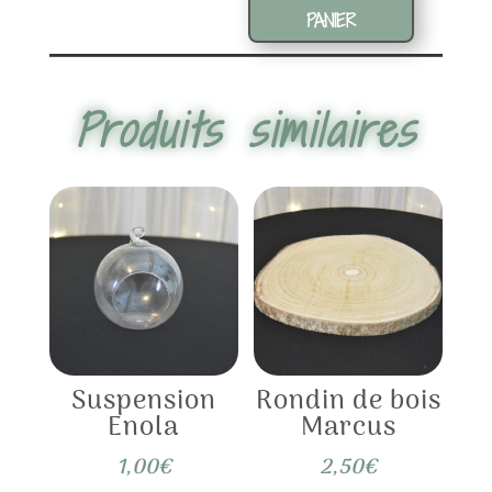
bois
PANIER
Andrea
Produits similaires
Suspension
Rondin de bois
Enola
Marcus
1,00
€
2,50
€