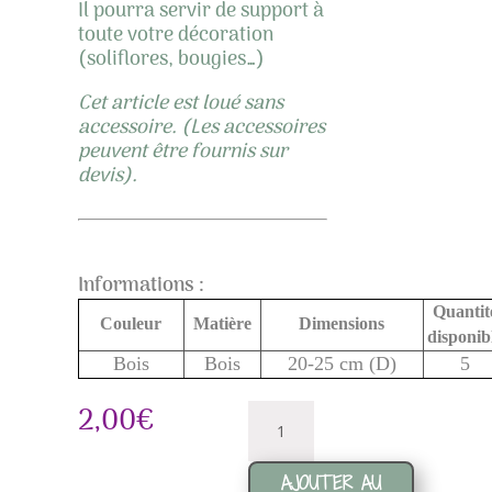
Il pourra servir de support à
toute votre décoration
(soliflores, bougies…)
Cet article est loué sans
accessoire. (Les accessoires
peuvent être fournis sur
devis).
Informations :
Quantit
Couleur
Matière
Dimensions
disponib
Bois
Bois
20-25 cm (D)
5
quantité
2,00
€
de
Rondin
AJOUTER AU
de