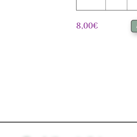
8,00
€
quanti
de
Malle
Raym