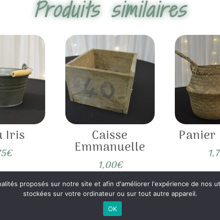
Produits similaires
 Iris
Caisse
Panier
Emmanuelle
75
€
1,
1,00
€
nalités proposés sur notre site et afin d'améliorer l'expérience de nos
stockées sur votre ordinateur ou sur tout autre appareil.
OK