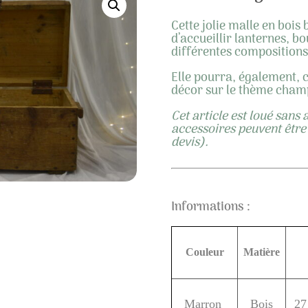
Cette jolie malle en bois
d’accueillir lanternes, b
différentes compositions 
Elle pourra, également, 
décor sur le thème cham
Cet article est loué sans 
accessoires peuvent être
devis).
Informations :
Couleur
Matière
Marron
Bois
27