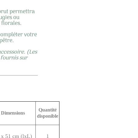
 brut permettra
ougies ou
florales.
compléter votre
pêtre.
accessoire. (Les
 fournis sur
Quantité
Dimensions
disponible
 x 51 cm (lxL)
1