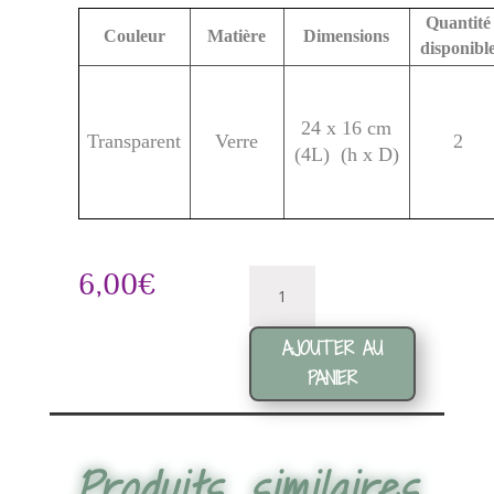
Quantité
Couleur
Matière
Dimensions
disponibl
24 x 16 cm
Transparent
Verre
2
(4L) (h x D)
quantité
6,00
€
de
Fontaine
AJOUTER AU
à
jus
PANIER
Diego
Produits similaires