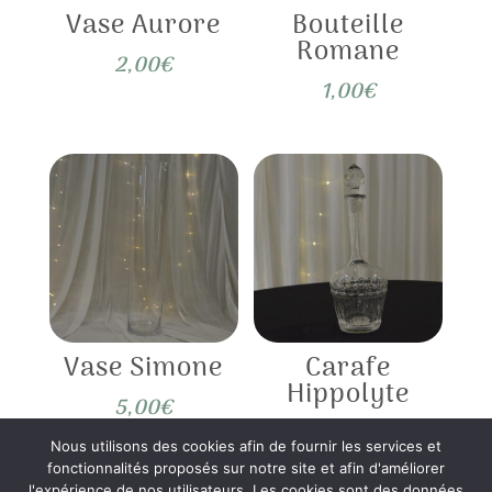
Vase Aurore
Bouteille
Romane
2,00
€
1,00
€
Vase Simone
Carafe
Hippolyte
5,00
€
2,00
€
Nous utilisons des cookies afin de fournir les services et
fonctionnalités proposés sur notre site et afin d'améliorer
l'expérience de nos utilisateurs. Les cookies sont des données