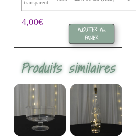
transparent
4,00
€
quantité
AJOUTER AU
de
Dame
PANIER
Jeanne
22
cm
Produits similaires