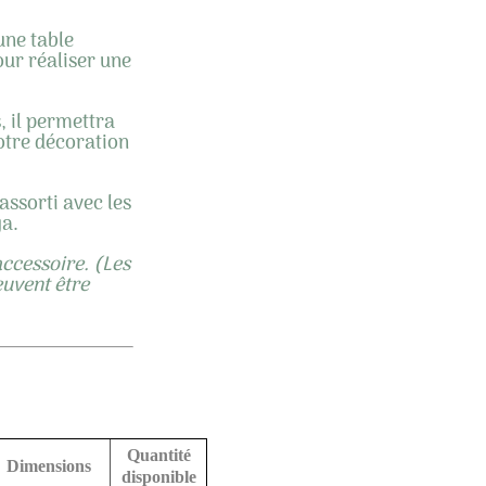
une table
our réaliser une
 il permettra
otre décoration
assorti avec les
ya.
accessoire. (Les
euvent être
Quantité
Dimensions
disponible