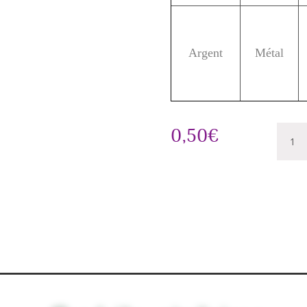
Argent
Métal
quanti
0,50
€
de
Bouge
Lucas