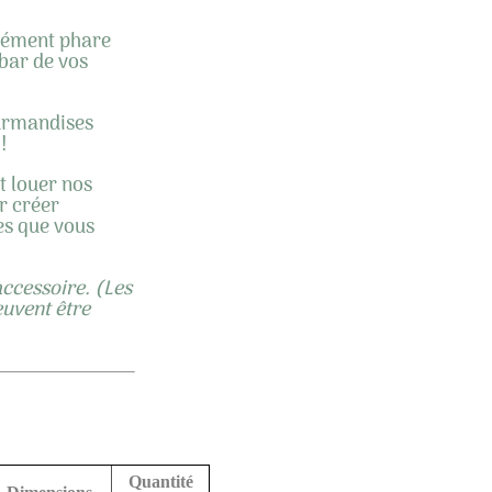
élément phare
bar de vos
urmandises
!
t louer nos
r créer
es que vous
accessoire. (Les
euvent être
Quantité