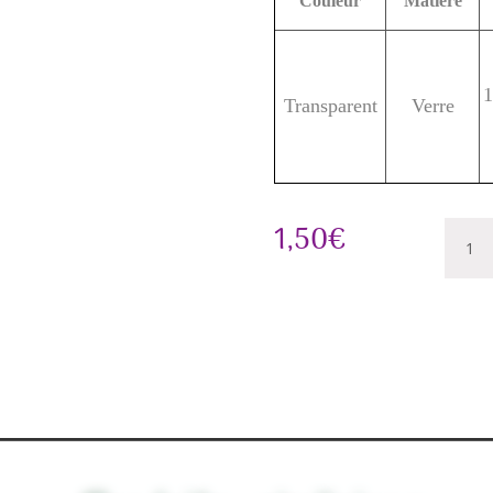
Couleur
Matière
1
Transparent
Verre
quanti
1,50
€
de
Bonbo
Soline